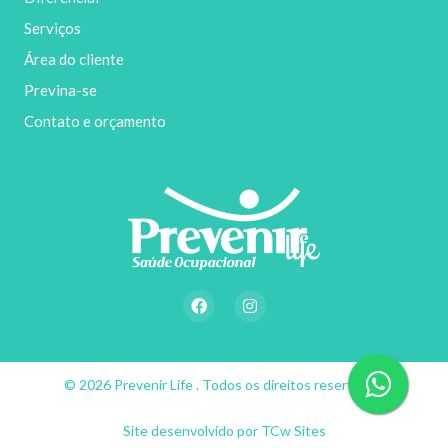
Serviços
Área do cliente
Previna-se
Contato e orçamento
F
I
a
n
c
s
e
t
b
a
o
g
© 2026 Prevenir Life . Todos os direitos reservados
o
r
k
a
m
Site desenvolvido por TCw Sites