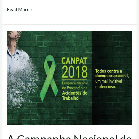
Read More »
A
Campanha
Nacional
de
Prevenção
de
Acidentes
do
Trabalho
–
CANPAT