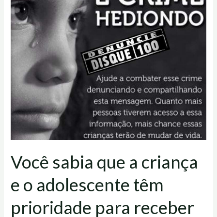
criança
e
o
adolescente
têm
prioridade
para
receber
proteção
e
socorro
em
Você sabia que a criança
quaisquer
circunstâncias,
e o adolescente têm
principalmente
nos
prioridade para receber
serviços