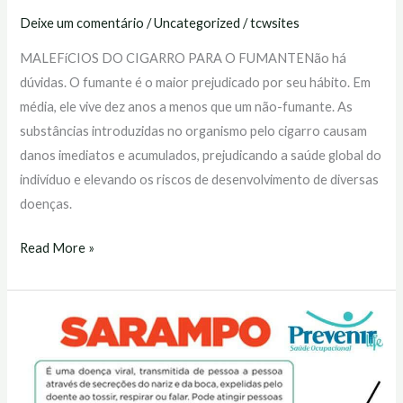
Deixe um comentário
/
Uncategorized
/
tcwsites
MALEFíCIOS DO CIGARRO PARA O FUMANTENão há
dúvidas. O fumante é o maior prejudicado por seu hábito. Em
média, ele vive dez anos a menos que um não-fumante. As
substâncias introduzidas no organismo pelo cigarro causam
danos imediatos e acumulados, prejudicando a saúde global do
indivíduo e elevando os riscos de desenvolvimento de diversas
doenças.
Read More »
Por
que
o
sarampo,