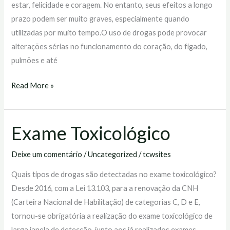
estar, felicidade e coragem. No entanto, seus efeitos a longo
prazo podem ser muito graves, especialmente quando
utilizadas por muito tempo.O uso de drogas pode provocar
alterações sérias no funcionamento do coração, do fígado,
pulmões e até
Read More »
Exame Toxicológico
Exame
Toxicológico
Deixe um comentário
/
Uncategorized
/
tcwsites
Quais tipos de drogas são detectadas no exame toxicológico?
Desde 2016, com a Lei 13.103, para a renovação da CNH
(Carteira Nacional de Habilitação) de categorias C, D e E,
tornou-se obrigatória a realização do exame toxicológico de
larga janela de detecção, junto aos já realizados exames