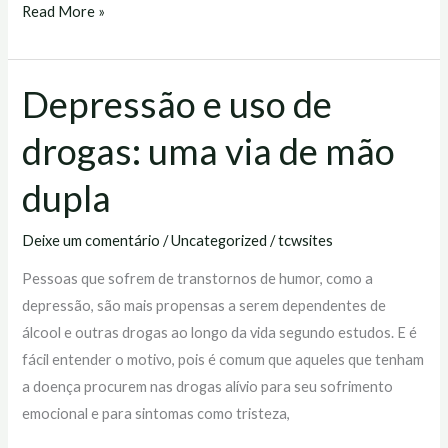
Read More »
Depressão e uso de
Depressão
e
drogas: uma via de mão
uso
de
dupla
drogas:
uma
Deixe um comentário
/
Uncategorized
/
tcwsites
via
Pessoas que sofrem de transtornos de humor, como a
de
depressão, são mais propensas a serem dependentes de
mão
álcool e outras drogas ao longo da vida segundo estudos. E é
dupla
fácil entender o motivo, pois é comum que aqueles que tenham
a doença procurem nas drogas alívio para seu sofrimento
emocional e para sintomas como tristeza,