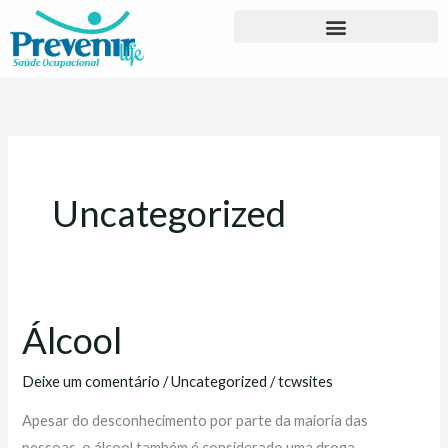
Ir
para
o
conteúdo
Uncategorized
Álcool
Álcool
Deixe um comentário
/
Uncategorized
/
tcwsites
Apesar do desconhecimento por parte da maioria das
pessoas, o álcool também é considerado uma droga