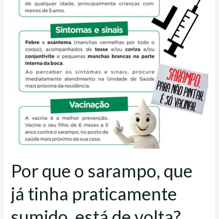
que
já
tinha
praticamente
sumido,
está
de
volta?
Por que o sarampo, que
já tinha praticamente
sumido, está de volta?